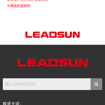
中臂路街道照明
麟盛全球：