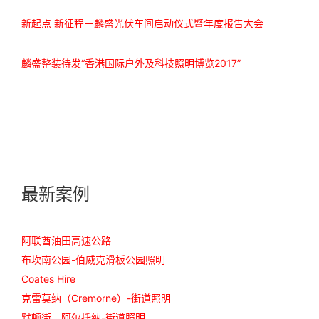
新起点 新征程－麟盛光伏车间启动仪式暨年度报告大会
麟盛整装待发“香港国际户外及科技照明博览2017”
最新案例
阿联酋油田高速公路
布坎南公园-伯威克滑板公园照明
Coates Hire
克雷莫纳（Cremorne）-街道照明
默顿街，阿尔托纳-街道照明