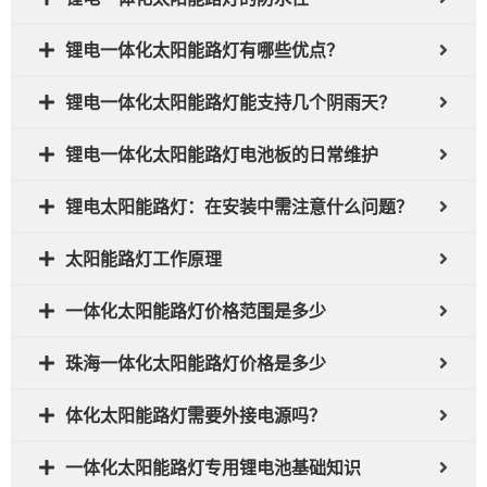
锂电一体化太阳能路灯有哪些优点？
锂电一体化太阳能路灯能支持几个阴雨天？
锂电一体化太阳能路灯电池板的日常维护
锂电太阳能路灯：在安装中需注意什么问题？
太阳能路灯工作原理
一体化太阳能路灯价格范围是多少
珠海一体化太阳能路灯价格是多少
体化太阳能路灯需要外接电源吗？
一体化太阳能路灯专用锂电池基础知识