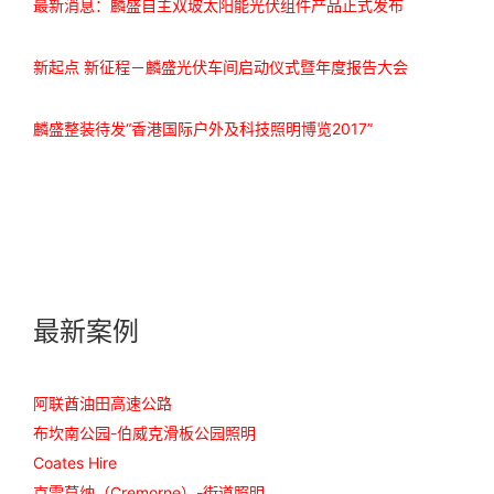
最新消息：麟盛自主双玻太阳能光伏组件产品正式发布
新起点 新征程－麟盛光伏车间启动仪式暨年度报告大会
麟盛整装待发“香港国际户外及科技照明博览2017”
最新案例
阿联酋油田高速公路
布坎南公园-伯威克滑板公园照明
Coates Hire
克雷莫纳（Cremorne）-街道照明