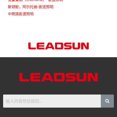
默顿街，阿尔托纳-街道照明
中臂路街道照明