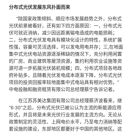
分布式光伏发展东风扑面而来
“除国家政策倾斜、顺应市场发展趋势之外，分布式
光伏前景被看好，还有如下四方面原因：一，分布式光
伏可就近消纳，减少因远距离输电造成的电能损耗；
二，分布式光伏发电具有模块化设计的特性，系统扩展
性强，容量可灵活选择，可以发电用电并存；三,在地面
集中式光伏电站资源逐渐稀缺的情况下，充分利用闲置
的厂房、商业建筑等屋顶资源，集约利用农业设施等资
源可进一步拓展光伏装机规模；四，分布式项目各地政
府补贴多，且随着光伏发电成本逐渐下降，分布式光伏
项目的投资回报率较地面集中式电站具有相对优势。”
中电投融和融资租赁有限公司总经理蔡宁告诉记者。
在江苏苏美达集团有限公司总经理蔡济波看来，继
“6·30”之后，分布式光伏已被公认为主流的新能源应用
形式，并且将是未来光伏行业发展的主流方向。无论从
政策制定的灵活性、上网电价水平，乃至电力消纳等配
套设施的建设，东部地区都要好于中国的其他地区。这